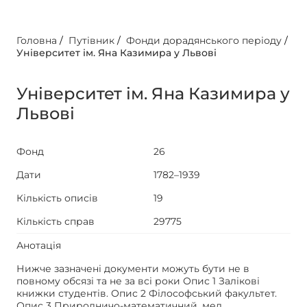
Головна
/
Путівник
/
Фонди дорадянського періоду
/
Університет ім. Яна Казимира у Львові
Університет ім. Яна Казимира у
Львові
Фонд
26
Дати
1782–1939
Кількість описів
19
Кількість справ
29775
Анотація
Нижче зазначені документи можуть бути не в
повному обсязі та не за всі роки Опис 1 Залікові
книжки студентів. Опис 2 Філософський факультет.
Опис 3 Природничо-математичний, мед.,