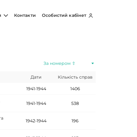
и
Контакти
Особистий кабінет
За номером ⇧
Дати
Кількість справ
1941-1944
1406
,
1941-1944
538
та
1942-1944
196