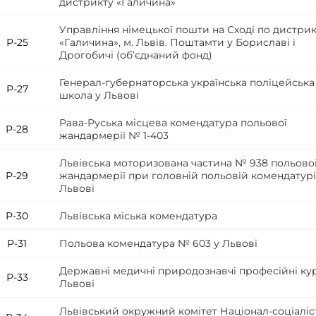
дистрикту «Галичина»
Управління німецької пошти на Сході по дистри
Р-25
«Галичина», м. Львів. Поштамти у Бориславі і
Дрогобичі (об’єднаний фонд)
Генерал-губернаторська українська поліцейська
Р-27
школа у Львові
Рава-Руська місцева комендатура польової
Р-28
жандармерії № 1-403
Львівська моторизована частина № 938 польово
Р-29
жандармерії при головній польовій комендатурі
Львові
Р-30
Львівська міська комендатура
Р-31
Польова комендатура № 603 у Львові
Державні медичні природознавчі професійні ку
Р-33
Львові
Львівський окружний комітет Націонал-соціаліс