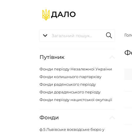
Гол
Ф
Путівник
Фонди періоду Незалежної України
Фонди колишнього партархіву
Фонди радянського періоду
Фонди дорадянського періоду
Фонди періоду нацистської окупації
Фонди
ф.5
Львівське воєводське бюро у