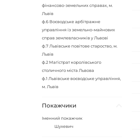
фінансово-земельних справах, м.
Львів
ф.6
Воєводське арбітражне
управління із земельно-майнових
справ землевласників у Львові
ф.7
Львівське повітове староство, м.
Львів
ф.2
Магістрат королівського
столичного міста Львова
ф.1
Львівське воєводське управління,
м. Львів
Покажчики
Іменний покажчик
Шухевич