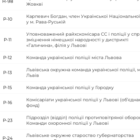
Н-98
Жовкві
Карпевич Богдан, член Української Національно
Р-10
у м. Рава-Руській
Уповноважений райхскомісара СС і поліції у спр
Р-11
зміцнення німецької народності у дистрикті
«Галичина», філія у Львові
Р-12
Команда української поліції міста Львова
Львівська окружна команда української поліції, м
Р-13
Львів
Р-15
Команда української поліції у Городку
Комісаріати української поліції у Львові (об’єдн
Р-16
фонд)
Підрозділ (відділ) поліції протиповітряної обор
Р-23
Команди охоронної поліції у Львові
Львівське окружне староство губернаторства
Р-24