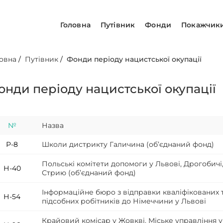
Головна
Путівник
Фонди
Покажчик
овна
/
Путівник
/
Фонди періоду нацистської окупації
онди періоду нацистської окупації
№
Назва
Р-8
Школи дистрикту Галичина (об’єднаний фонд)
Польські комітети допомоги у Львові, Дрогобичі
Н-40
Стрию (об’єднаний фонд)
Інформаційне бюро з відправки кваліфікованих 
Н-54
підсобних робітників до Німеччини у Львові
Крайовий комісар у Жовкві. Міське управління у