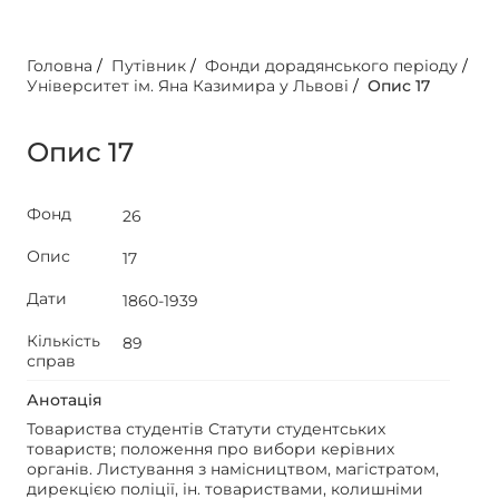
Головна
/
Путівник
/
Фонди дорадянського періоду
/
Університет ім. Яна Казимира у Львові
/
Опис 17
Опис 17
Фонд
26
Опис
17
Дати
1860-1939
Кількість
89
справ
Анотація
Товариства студентів Статути студентських
товариств; положення про вибори керівних
органів. Листування з намісництвом, магістратом,
дирекцією поліції, ін. товариствами, колишніми