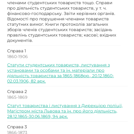
членами студентських товариств тощо. Справи
про діяльність студентських товариств, у т. ч.
фінансово-господарську. Звіти керівних органів.
Відомості про порушення членами товариств
статутних вимог. Книги протоколів загальних
зборів членів студентських товариств; засідань
правлінь студентських товариств; касові; вхідних
документів.
Справа 1
1860-1906
Статути студентських товариств, листування з
установами та особами та ін. матеріали про
діяльність товариства за 1865-1868рр., 20.12.1860-
02.03.1906, 82 арк.
Справа 2
1865-1869
Статут товариства і листування з Дирекцією поліції,
Магістром міста Львова та ін. про його діяльність,
28.12.1865-30.06.1869, 94 арк.
Справа 3
1866-1873