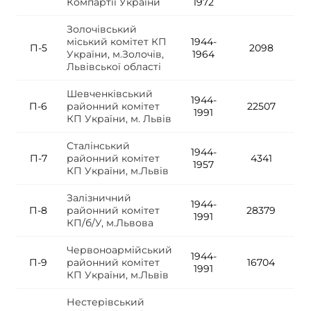
Компартії України
1972
Золочівський
міський комітет КП
1944-
П-5
2098
України, м.Золочів,
1964
Львівської області
Шевченківський
1944-
П-6
районний комітет
22507
1991
КП України, м. Львів
Сталінський
1944-
П-7
районний комітет
4341
1957
КП України, м.Львів
Залізничний
1944-
П-8
районний комітет
28379
1991
КП/б/У, м.Львова
Червоноармійський
1944-
П-9
районний комітет
16704
1991
КП України, м.Львів
Нестерівський