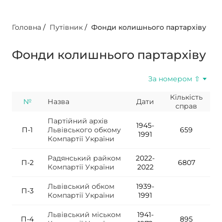
Головна
/
Путівник
/
Фонди колишнього партархіву
Фонди колишнього партархіву
За номером ⇧
Кількість
№
Назва
Дати
справ
Партійний архів
1945-
П-1
Львівського обкому
659
1991
Компартії України
Радянський райком
2022-
П-2
6807
Компартії України
2022
Львівський обком
1939-
П-3
Компартії України
1991
Львівський міськом
1941-
П-4
895