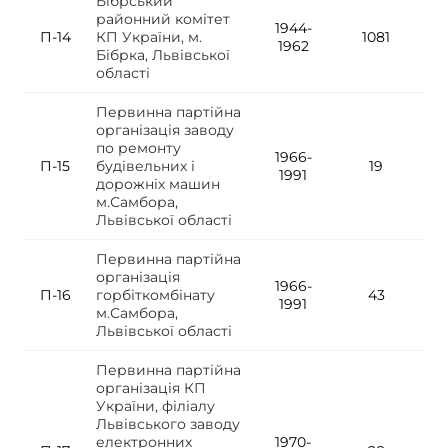
Бібрський
районний комітет
1944-
П-14
КП України, м.
1081
1962
Бібрка, Львівської
області
Первинна партійна
організація заводу
по ремонту
1966-
П-15
будівельних і
19
1991
дорожніх машин
м.Самбора,
Львівської області
Первинна партійна
організація
1966-
П-16
горбіткомбінату
43
1991
м.Самбора,
Львівської області
Первинна партійна
організація КП
України, філіалу
Львівського заводу
електронних
1970-