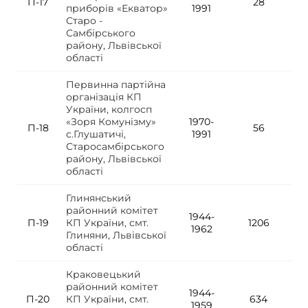
П-17
28
приборів «Екватор»
1991
Старо -
Самбірського
району, Львівської
області
Первинна партійна
організація КП
України, колгосп
«Зоря Комунізму»
1970-
П-18
56
с.Глушатичі,
1991
Старосамбірського
району, Львівської
області
Глинянський
районний комітет
1944-
П-19
КП України, смт.
1206
1962
Глиняни, Львівської
області
Краковецький
районний комітет
1944-
П-20
КП України, смт.
634
1959