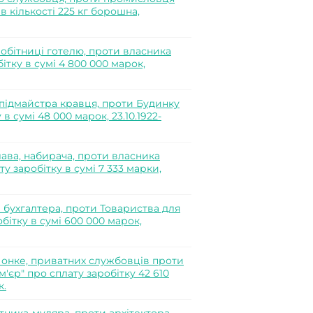
в кількості 225 кг борошна,
обітниці готелю, проти власника
ітку в сумі 4 800 000 марок,
підмайстра кравця, проти Будинку
в сумі 48 000 марок, 23.10.1922-
ава, набирача, проти власника
у заробітку в сумі 7 333 марки,
 бухгалтера, проти Товариства для
ітку в сумі 600 000 марок,
онке, приватних службовців проти
єр" про сплату заробітку 42 610
к.