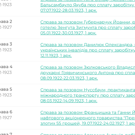
2-1923
Бальсамбауло Якуба про сплату заробітку 
07.07.1922-28.03.1923, 1 арк.
ава 2
Справа за позовом Губернарчук Йоанни, р
2-1927
готелю Зенгута Зигмунта про сплату зароб
05.01.1922-30.03.1927, 1 арк.
ава 3
Справа за позовом Данилюк Олександра, 
2-1923
українських інвалідів про сплату заробітку 
12.11.1923, 1 арк.
ава 4
Справа за позовом Зюлковського Владисл
2-1923
друкарні Гоявичинського Антона про сплат
08.09.1922-22.03.1923, 1 арк.
ава 5
Справа за позовом Нуссбаум, практиканта
2-1923
міжнародного транспорту про сплату зароб
08.03.1922-14.09.1923, 1 арк.
ава 6
Справа за позовом Францишка та Ганни Й
2-1927
нафтового акціонерного товариства "Прем'
злотих 55 грошей, 19.07.1922-24.02.1927, 1 ар
ава 7