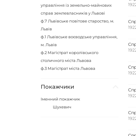
192
управління із земельно-майнових
справ землевласників у Львові
ф.7
Львівське повітове староство, м.
Спр
192
Львів
ф.1
Львівське воєводське управління,
Спр
м. Львів
192
ф.2
Магістрат королівського
столичного міста Львова
Спр
ф.3
Магістрат міста Львова
192
Покажчики
Спр
192
Іменний покажчик
Шухевич
Спр
192
Спр