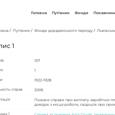
Головна
Путівник
Фонди
Покажчик
овна
/
Путівник
/
Фонди дорадянського періоду
/
Львівськ
пис 1
нд
107
ис
1
ти
1922-1928
ькість справ
2006
тація
Позовні справи про виплату заробітної пл
довідок з місця роботи, свідоцтв про пр
ава 1
Справа за позовом Ахта Оскар, приватно