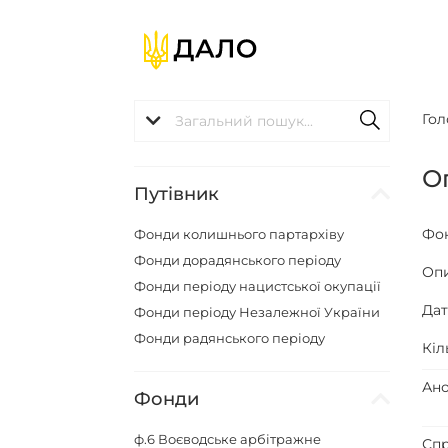
Гол
О
Путівник
Фо
Фонди колишнього партархіву
Фонди дорадянського періоду
Оп
Фонди періоду нацистської окупації
Да
Фонди періоду Незалежної України
Фонди радянського періоду
Кіл
Ано
Фонди
ф.6
Воєводське арбітражне
Спр