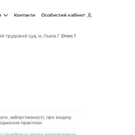
и
Контакти
Особистий кабінет
ий трудовий суд, м. Львів
/
Опис 1
ати, заборгованості, про видачу
оходження практики.
го службовця, проти промисловця