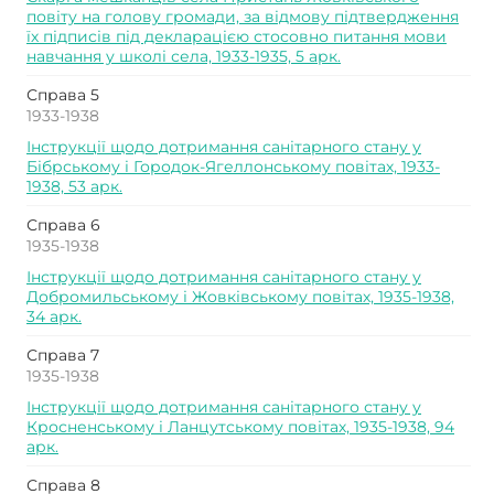
повіту на голову громади, за відмову підтвердження
їх підписів під декларацією стосовно питання мови
навчання у школі села, 1933-1935, 5 арк.
Справа 5
1933-1938
Інструкції щодо дотримання санітарного стану у
Бібрському і Городок-Ягеллонському повітах, 1933-
1938, 53 арк.
Справа 6
1935-1938
Інструкції щодо дотримання санітарного стану у
Добромильському і Жовківському повітах, 1935-1938,
34 арк.
Справа 7
1935-1938
Інструкції щодо дотримання санітарного стану у
Кросненському і Ланцутському повітах, 1935-1938, 94
арк.
Справа 8