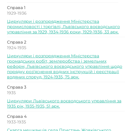
Справа 1
1929-1936
Циркуляри і розпорядження Міністерства
промисловості і торгівлі, Львівського воєводського
управління за 1929, 1934-1936 роки, 1929-1936, 33 арк.
Справа 2
1924-1935
Циркуляри і розпорядження Міністерства
громадських робіт, землеробства і земельних
реформ, Львівського воєводського управління щодо
порядку роз’яснення водних інструкцій і реєстрації
водяних споруд, 1924-1935, 75 арк.
Справа 3
1935
Циркуляри Львівського воєводського управління за
1935 рік, 1935-1935, 51 арк.
Справа 4
1933-1935
Скарга мешканців села Пристань Жовківського