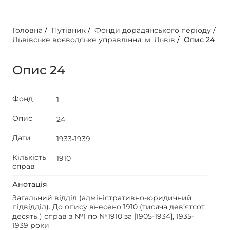
Головна
/
Путівник
/
Фонди дорадянського періоду
/
Львівське воєводське управління, м. Львів
/
Опис 24
Опис 24
Фонд
1
Опис
24
Дати
1933-1939
Кількість
1910
справ
Анотація
Загальний відділ (адміністративно-юридичний
підвідділ). До опису внесено 1910 (тисяча дев’ятсот
десять ) справ з №1 по №1910 за [1905-1934], 1935-
1939 роки