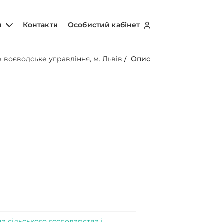
и
Контакти
Особистий кабінет
 воєводське управління, м. Львів
/
Опис
 сільського господарства і