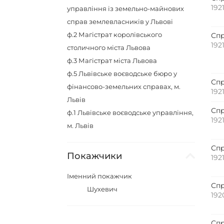
192
управління із земельно-майнових
справ землевласників у Львові
ф.2
Магістрат королівського
Спр
192
столичного міста Львова
ф.3
Магістрат міста Львова
ф.5
Львівське воєводське бюро у
Спр
фінансово-земельних справах, м.
192
Львів
Спр
ф.1
Львівське воєводське управління,
192
м. Львів
Спр
Покажчики
192
Іменний покажчик
Спр
Шухевич
192
Спр