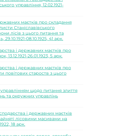
кого управління, 12.02.1921-
ержавних маєтків про складання
листи Станіславівського
они лісів з цього питання та
29.10.1921-08.10.1925, 41 арк.
арства і державних маєтків про
 13.12.1921-26.01.1923, 5 арк.
арства і державних маєтків про
ти повітових староств з цього
управлінням щодо питання злиття
інь та окружних управлінь
осподарства і державних маєтків
зайняті лісовими масивами на
1922, 18 арк.