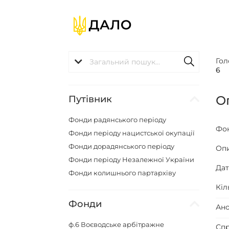
Гол
6
О
Путівник
Фонди радянського періоду
Фо
Фонди періоду нацистської окупації
Фонди дорадянського періоду
Оп
Фонди періоду Незалежної України
Да
Фонди колишнього партархіву
Кіл
Фонди
Ано
ф.6
Воєводське арбітражне
Спр