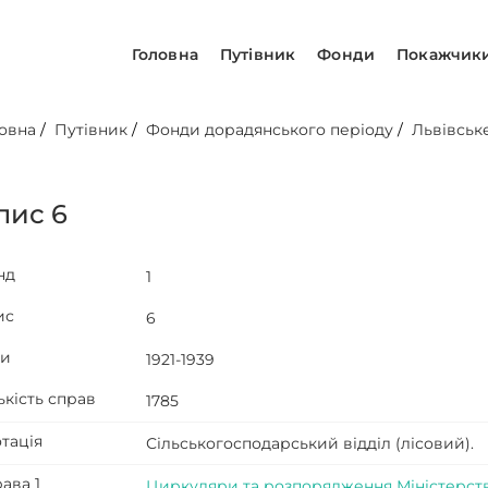
Головна
Путівник
Фонди
Покажчик
овна
/
Путівник
/
Фонди дорадянського періоду
/
Львівське
пис 6
нд
1
ис
6
ти
1921-1939
ькість справ
1785
тація
Сільськогосподарський відділ (лісовий).
ава 1
Циркуляри та розпорядження Міністерства