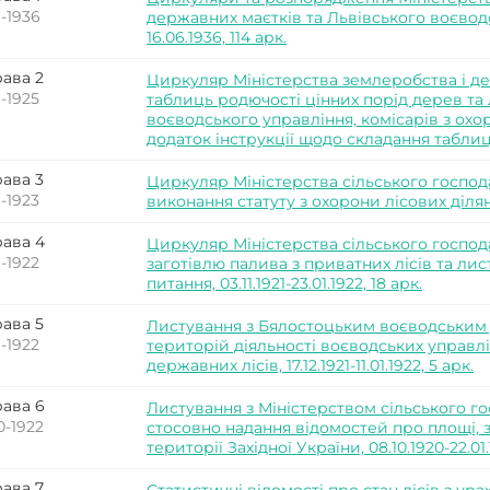
1-1936
державних маєтків та Львівського воєводсь
16.06.1936, 114 арк.
ава 2
Циркуляр Міністерства землеробства і д
1-1925
таблиць родючості цінних порід дерев та 
воєводського управління, комісарів з охор
додаток інструкції щодо складання таблиць, 
ава 3
Циркуляр Міністерства сільського господ
1-1923
виконання статуту з охорони лісових ділянок,
ава 4
Циркуляр Міністерства сільського господ
1-1922
заготівлю палива з приватних лісів та лис
питання, 03.11.1921-23.01.1922, 18 арк.
ава 5
Листування з Бялостоцьким воєводським 
1-1922
територій діяльності воєводських управл
державних лісів, 17.12.1921-11.01.1922, 5 арк.
ава 6
Листування з Міністерством сільського г
0-1922
стосовно надання відомостей про площі, 
території Західної України, 08.10.1920-22.01.
ава 7