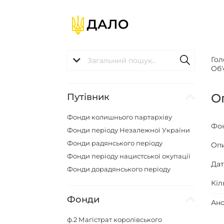
Гол
Об'
О
Путівник
Фонди колишнього партархіву
Фо
Фонди періоду Незалежної України
Фонди радянського періоду
Оп
Фонди періоду нацистської окупації
Да
Фонди дорадянського періоду
Кіл
Фонди
Ано
ф.2
Магістрат королівського