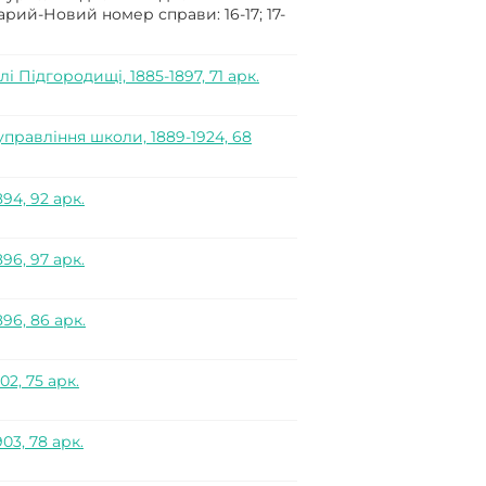
ий-Новий номер справи: 16-17; 17-
 Підгородищі, 1885-1897, 71 арк.
управління школи, 1889-1924, 68
94, 92 арк.
96, 97 арк.
896, 86 арк.
02, 75 арк.
03, 78 арк.