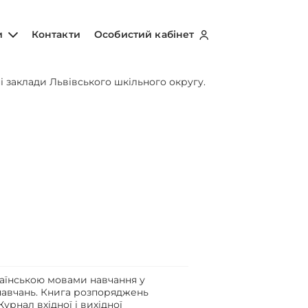
и
Контакти
Особистий кабінет
і заклади Львівського шкільного округу.
раїнською мовами навчання у
навчань. Книга розпоряджень
урнал вхідної і вихідної