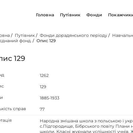
Головна
Путівник
Фонди
Покажчик
овна
/
Путівник
/
Фонди дорадянського періоду
/
Навчальн
єднаний фонд.
/
Опис 129
пис 129
нд
1262
ис
129
ти
1885-1933
ькість справ
77
тація
Народна змішана школа з польською і ук
с.Підгородище, Бібрського повіту Плани 
школи. Класні журнали успішності учнів. Ж