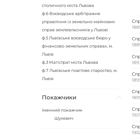
столичного міста Львова
ф.6
Воєводське арбітражне
Спр
управління із земельно-майнових
188
справ землевласників у Львові
ф.5
Львівське воєводське бюро у
Спр
188
фінансово-земельних справах, м.
Львів
Спр
ф.3
Магістрат міста Львова
189
ф.7
Львівське повітове староство, м.
Спр
Львів
189
Спр
Покажчики
189
Спр
Іменний покажчик
190
Шухевич
Спр
190