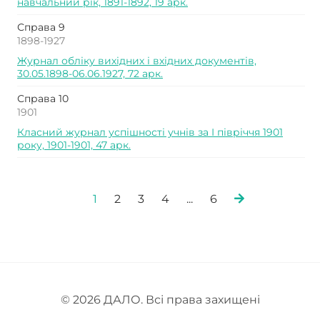
навчальний рік, 1891-1892, 19 арк.
Справа 9
1898-1927
Журнал обліку вихідних і вхідних документів,
30.05.1898-06.06.1927, 72 арк.
Справа 10
1901
Класний журнал успішності учнів за I півріччя 1901
року, 1901-1901, 47 арк.
1
2
3
4
...
6
© 2026
ДАЛО
. Всі права захищені