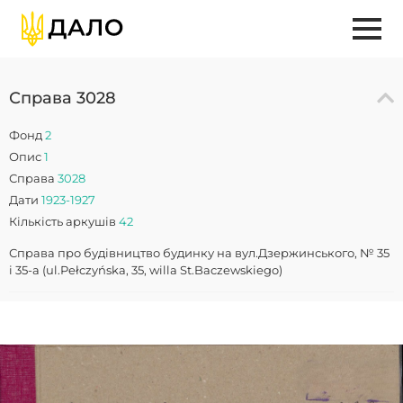
Справа 3028
Фонд
2
Опис
1
Справа
3028
Дати
1923-1927
Кількість аркушів
42
Справа про будівництво будинку на вул.Дзержинського, № 35
і 35-а (ul.Pełczyńska, 35, willa St.Baczewskiego)