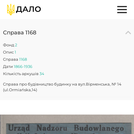
Справа 1168
Фонд
2
Опис
1
Справа
1168
Дати
1866-1936
Кількість аркушів
34
Справа про будівництво будинку на вул.Вірменська, № 14
(ul.Ormiańska,14)